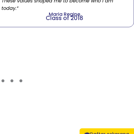
speaking confidently on stage. These skills are
essential in today’s academic and professional
landscape, and they have equipped me to face
challenges head-on.”
Rafael Rivero
Class of 2018