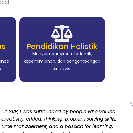
obal.
as
Pendidikan Holistik
Menyeimbangkan akademik,
ience
kepemimpinan, dan pengembangan
.
diri siswa.
“Beyond academic knowledge, SVP taught me
crucial skills such as professional research and
citation, creating compelling presentations, and