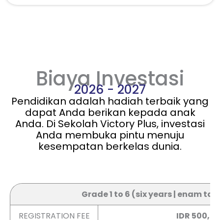
Biaya Investasi
2026 - 2027
Pendidikan adalah hadiah terbaik yang
dapat Anda berikan kepada anak
Anda. Di Sekolah Victory Plus, investasi
Anda membuka pintu menuju
kesempatan berkelas dunia.
👉 Swipe left / right to view full table
Grade 1 to 6 (six years | enam ta
REGISTRATION FEE
IDR 500,0