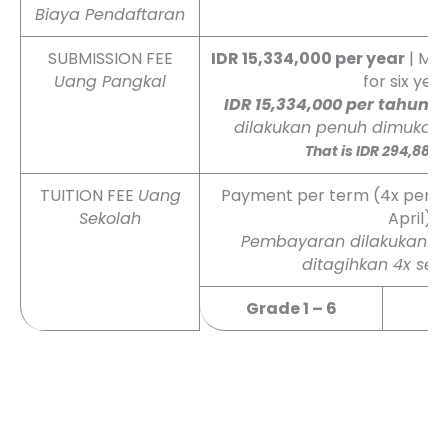
Biaya Pendaftaran
SUBMISSION FEE
IDR 15,334,000 per year
| Mus
Uang Pangkal
for six yea
IDR 15,334,000 per tahun
|
dilakukan penuh dimuka 
That is IDR 294,884
TUITION FEE
Uang
Payment per term (4x per yea
Sekolah
April)
Pembayaran dilakukan per
ditagihkan 4x set
Grade 1 – 6