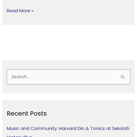
Read More »
S
e
a
r
Recent Posts
c
h
Music and Community: Harvard Din & Tonics at Sekolah
f