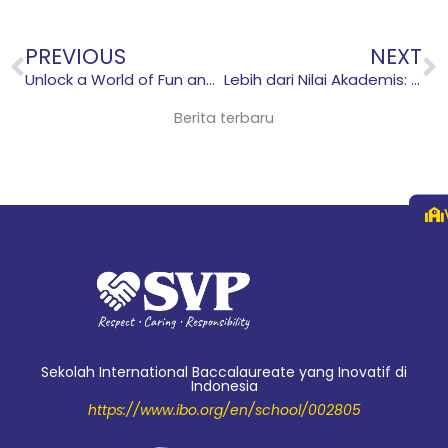
Prev
N
PREVIOUS
NEXT
Unlock a World of Fun and Learning at the SVP Holiday Programme
Lebih dari Nilai Akademis: Kurikulum IB Kuatkan Karakter Anak
Berita terbaru
Sekolah International Baccalaureate yang Inovatif di
Indonesia
https://www.ibo.org/en/school/002805